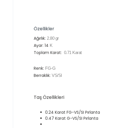
Özellikler
Ağırlık:
2.80
gr
Ayar:
14
K
Toplam Karat:
0.71
Karat
Renk:
FG-G
Berraklık:
VS/SI
Taş Özellikleri
0.24 Karat FG-VS/SI Pırlanta
0.47 Karat G-VS/SI Pırlanta