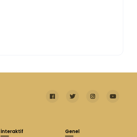
İnteraktif
Genel