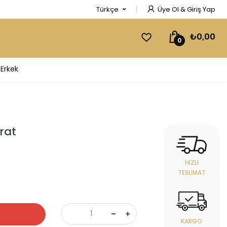
Türkçe
Üye Ol & Giriş Yap
₺0,00
0
Erkek
rat
HIZLI
TESLIMAT
KARGO