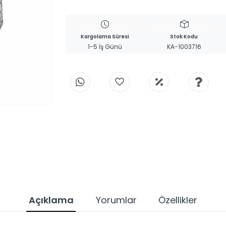
Kargolama Süresi
Stok Kodu
1-5 İş Günü
KA-1003716
Açıklama
Yorumlar
Özellikler