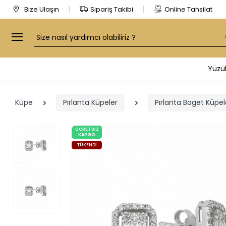
Bize Ulaşın
Sipariş Takibi
Online Tahsilat
Arama
Yüzü
Küpe
Pırlanta Küpeler
Pırlanta Baget Küpel
ÜCRETSIZ
KARGO
TÜKENDI