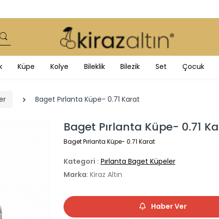
k
Küpe
Kolye
Bileklik
Bilezik
Set
Çocuk
er
Baget Pırlanta Küpe- 0.71 Karat
Baget Pırlanta Küpe- 0.71 Ka
Baget Pırlanta Küpe- 0.71 Karat
Kategori
:
Pırlanta Baget Küpeler
Marka
: Kiraz Altın
Haber Ver