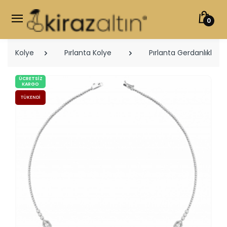
0
Kolye
Pırlanta Kolye
Pırlanta Gerdanlıklar
ÜCRETSIZ
KARGO
TÜKENDI