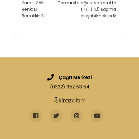
Karat: 2.55
Tanzanite
ağırlık ve karatta
Renk: EF
(+/-) %5 sapma
Berraklık: SI
oluşabilmektedir.
Çağrı Merkezi
(0332) 352 53 54