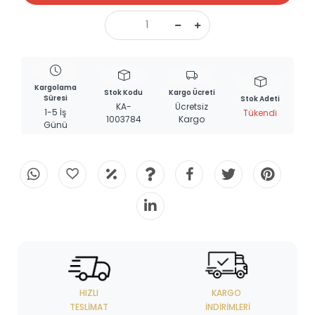
Kargolama
Stok Kodu
Kargo Ücreti
Süresi
Stok Adeti
KA-
Ücretsiz
1-5 İş
Tükendi
1003784
Kargo
Günü
HIZLI
KARGO
TESLIMAT
İNDIRIMLERI