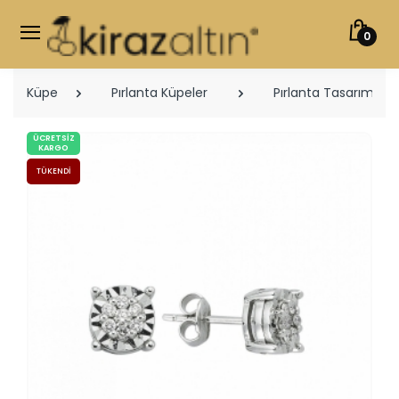
0
Küpe
Pırlanta Küpeler
Pırlanta Tasarım Küp
ÜCRETSIZ
KARGO
TÜKENDI