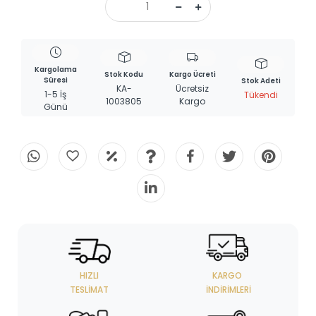
Kargolama
Stok Kodu
Kargo Ücreti
Süresi
Stok Adeti
KA-
Ücretsiz
1-5 İş
Tükendi
1003805
Kargo
Günü
HIZLI
KARGO
TESLIMAT
İNDIRIMLERI