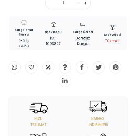
Kargolama
Stok Kodu
Kargo Ücreti
Süresi
Stok Adeti
KA-
Ücretsiz
1-5 İş
Tükendi
1003827
Kargo
Günü
HIZLI
KARGO
TESLIMAT
İNDIRIMLERI