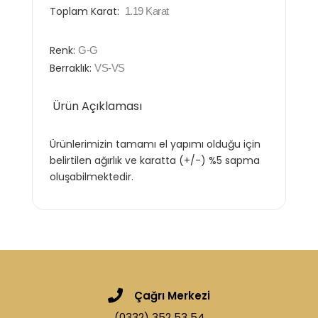
Toplam Karat:
1.19
Karat
Renk:
G-G
Berraklık:
VS-VS
Ürün Açıklaması
Ürünlerimizin tamamı el yapımı olduğu için
belirtilen ağırlık ve karatta (+/-) %5 sapma
oluşabilmektedir.
Çağrı Merkezi
(0332) 352 53 54