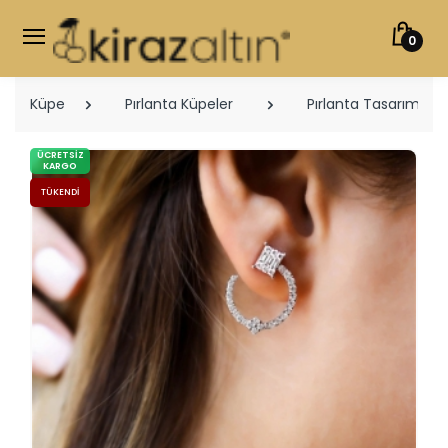
0
Küpe
Pırlanta Küpeler
Pırlanta Tasarım Küp
ÜCRETSIZ
KARGO
TÜKENDI