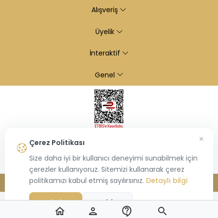
Alışveriş
Üyelik
İnteraktif
Genel
×
Çerez Politikası
Size daha iyi bir kullanıcı deneyimi sunabilmek için
çerezler kullanıyoruz. Sitemizi kullanarak çerez
politikamızı kabul etmiş sayılırsınız.
Detaylı bilgi
© 2026
Kiraz Altın
- Tüm hakları saklıdır.
Bu site,
Hiosis®
tarafından geliştirilmiş
E-Ticaret
paketleri ile oluşturulmuştur.
Kabul Et
Reddet
home
person
contact_support
search