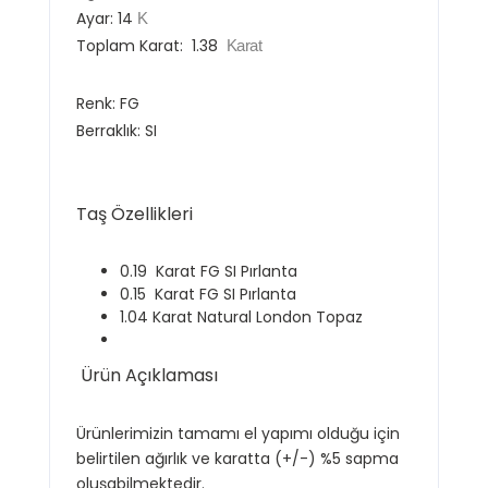
Ayar:
14
K
Toplam Karat:
1.38
Karat
Renk:
FG
Berraklık:
SI
Taş Özellikleri
0.19 Karat FG SI Pırlanta
0.15 Karat FG SI Pırlanta
1.04 Karat Natural London Topaz
Ürün Açıklaması
Ürünlerimizin tamamı el yapımı olduğu için
belirtilen ağırlık ve karatta (+/-) %5 sapma
oluşabilmektedir.