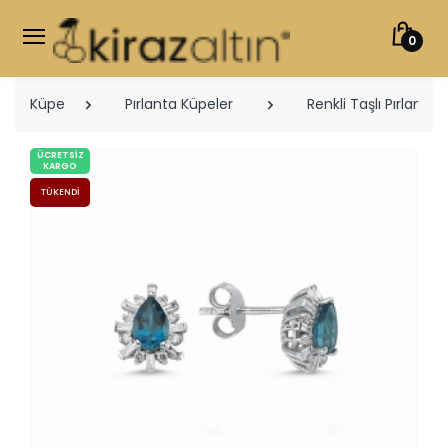
0
Küpe
Pırlanta Küpeler
Renkli Taşlı Pırlanta
ÜCRETSIZ
KARGO
TÜKENDI