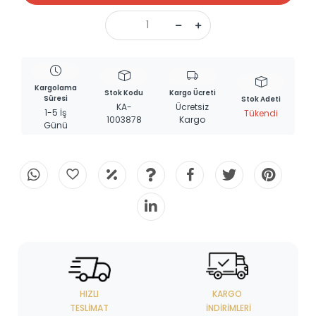
Kargolama
Stok Kodu
Kargo Ücreti
Süresi
Stok Adeti
KA-
Ücretsiz
1-5 İş
Tükendi
1003878
Kargo
Günü
HIZLI
KARGO
TESLIMAT
İNDIRIMLERI