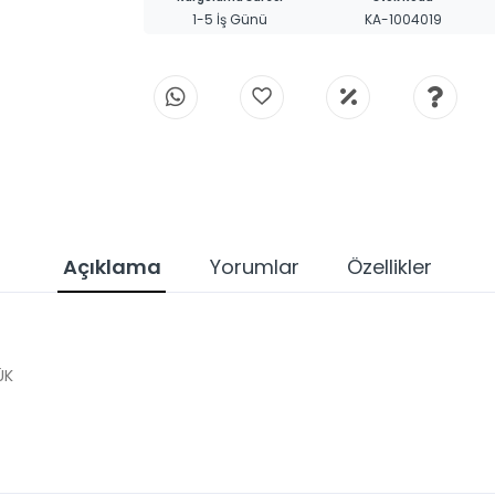
1-5 İş Günü
KA-1004019
Açıklama
Yorumlar
Özellikler
ÜK