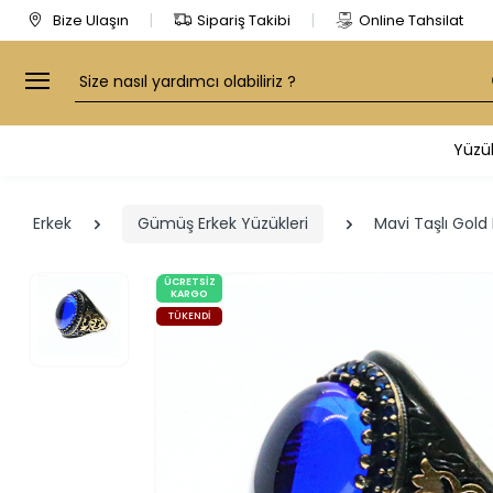
Bize Ulaşın
Sipariş Takibi
Online Tahsilat
Arama
Yüzü
Erkek
Gümüş Erkek Yüzükleri
Mavi Taşlı Gol
ÜCRETSIZ
KARGO
TÜKENDI