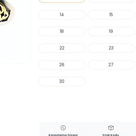
14
15
18
19
22
23
26
27
30
Haber Ver
Kargolama Süresi
Stok Kodu