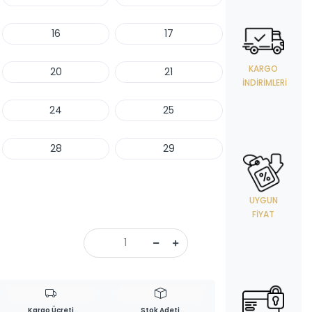
16
17
KARGO
20
21
İNDIRIMLERI
24
25
28
29
UYGUN
FIYAT
Kargo Ücreti
Stok Adeti