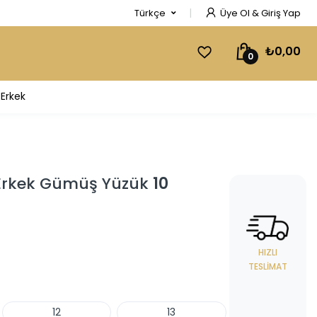
Türkçe
Üye Ol & Giriş Yap
₺0,00
0
Erkek
 Erkek Gümüş Yüzük
10
HIZLI
TESLIMAT
12
13