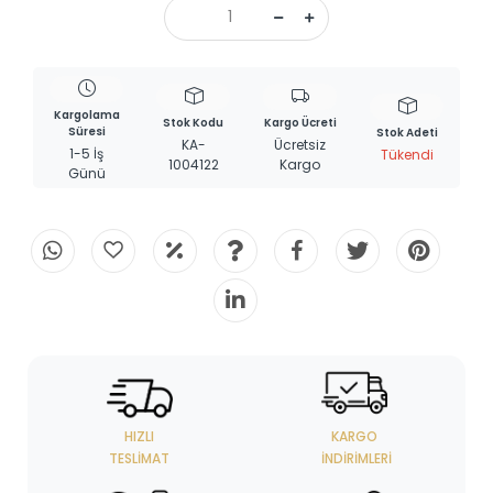
Kargolama
Stok Kodu
Kargo Ücreti
Süresi
Stok Adeti
KA-
Ücretsiz
1-5 İş
Tükendi
1004122
Kargo
Günü
HIZLI
KARGO
TESLIMAT
İNDIRIMLERI