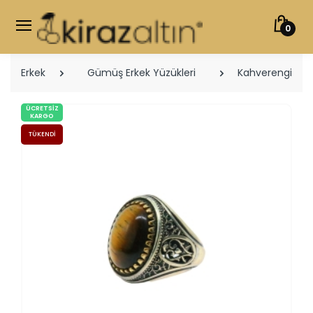
0
Erkek
Gümüş Erkek Yüzükleri
Kahverengi Ova
ÜCRETSIZ
KARGO
TÜKENDI