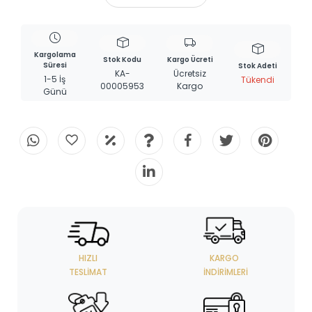
Kargolama
Stok Kodu
Kargo Ücreti
Süresi
Stok Adeti
KA-
Ücretsiz
1-5 İş
Tükendi
00005953
Kargo
Günü
HIZLI
KARGO
TESLIMAT
İNDIRIMLERI