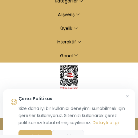
Kategoriler
Alışveriş
Üyelik
İnteraktif
Genel
×
Çerez Politikası
Size daha iyi bir kullanıcı deneyimi sunabilmek için
çerezler kullanıyoruz. Sitemizi kullanarak çerez
politikamızı kabul etmiş sayılırsınız.
Detaylı bilgi
© 2026
Kiraz Altın
- Tüm hakları saklıdır.
Bu site,
Hiosis®
tarafından geliştirilmiş
E-Ticaret
paketleri ile oluşturulmuştur.
Kabul Et
Reddet