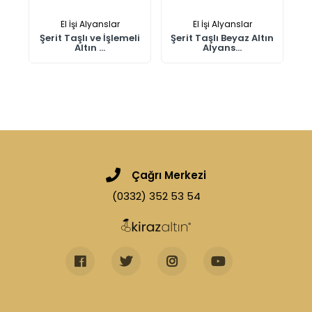
El İşi Alyanslar
El İşi Alyanslar
ın
Şerit Taşlı ve İşlemeli
Şerit Taşlı Beyaz Altın
Altın ...
Alyans...
Çağrı Merkezi
(0332) 352 53 54