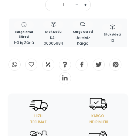
Stok Kodu
Kargo Ücreti
Kargolama
Stok Adeti
Süresi
KA-
Ücretsiz
10
1-3 İş Günü
00005984
Kargo
HIZLI
KARGO
TESLIMAT
İNDIRIMLERI