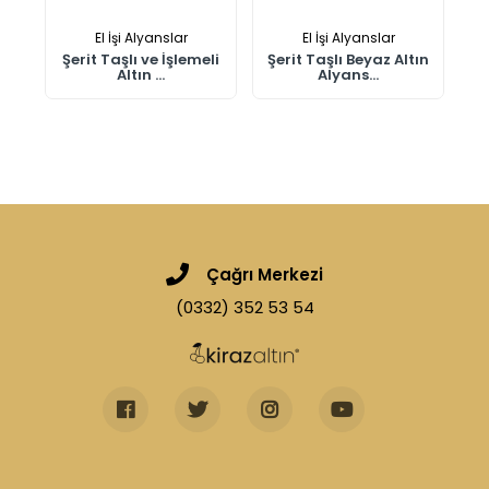
El İşi Alyanslar
El İşi Alyanslar
ın
Şerit Taşlı ve İşlemeli
Şerit Taşlı Beyaz Altın
Altın ...
Alyans...
Çağrı Merkezi
(0332) 352 53 54