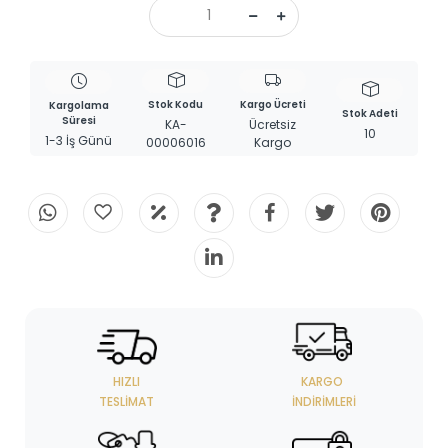
Stok Kodu
Kargo Ücreti
Kargolama
Stok Adeti
Süresi
KA-
Ücretsiz
10
1-3 İş Günü
00006016
Kargo
HIZLI
KARGO
TESLIMAT
İNDIRIMLERI