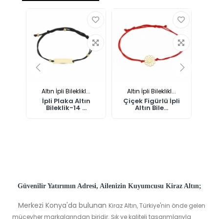
...
Altın İpli Bileklikl...
Altın İpli Bileklikl...
Al
Altın
İpli Plaka Altın
Çiçek Figürlü İpli
İpli
Bileklik-14 ...
Altın Bile...
Güvenilir Yatırımın Adresi, Ailenizin Kuyumcusu Kiraz Altın;
Merkezi Konya'da bulunan
Kiraz Altın, Türkiye'nin önde gelen
mücevher markalarından biridir. Şık ve kaliteli tasarımlarıyla