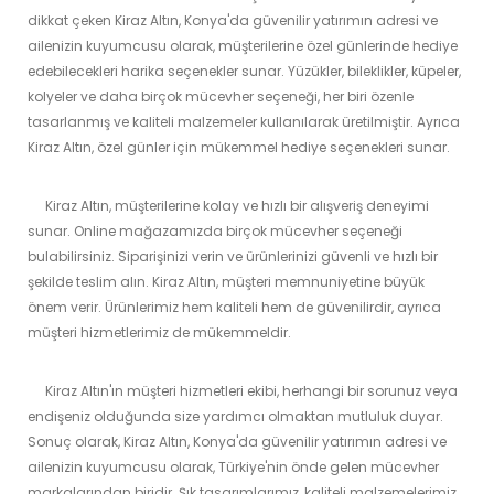
dikkat çeken Kiraz Altın, Konya'da güvenilir yatırımın adresi ve
ailenizin kuyumcusu olarak, müşterilerine özel günlerinde hediye
edebilecekleri harika seçenekler sunar. Yüzükler, bileklikler, küpeler,
kolyeler ve daha birçok mücevher seçeneği, her biri özenle
tasarlanmış ve kaliteli malzemeler kullanılarak üretilmiştir. Ayrıca
Kiraz Altın, özel günler için mükemmel hediye seçenekleri sunar.
Kiraz Altın, müşterilerine kolay ve hızlı bir alışveriş deneyimi
sunar. Online mağazamızda birçok mücevher seçeneği
bulabilirsiniz. Siparişinizi verin ve ürünlerinizi güvenli ve hızlı bir
şekilde teslim alın. Kiraz Altın, müşteri memnuniyetine büyük
önem verir. Ürünlerimiz hem kaliteli hem de güvenilirdir, ayrıca
müşteri hizmetlerimiz de mükemmeldir.
Kiraz Altın'ın müşteri hizmetleri ekibi, herhangi bir sorunuz veya
endişeniz olduğunda size yardımcı olmaktan mutluluk duyar.
Sonuç olarak, Kiraz Altın, Konya'da güvenilir yatırımın adresi ve
ailenizin kuyumcusu olarak, Türkiye'nin önde gelen mücevher
markalarından biridir. Şık tasarımlarımız, kaliteli malzemelerimiz