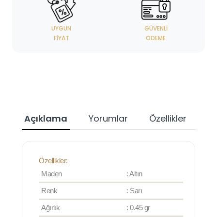
UYGUN
GÜVENLI
FIYAT
ÖDEME
Açıklama
Yorumlar
Özellikler
Özellikler:
Maden
: Altın
Renk
: Sarı
Ağırlık
: 0.45 gr