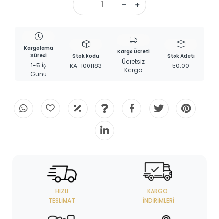
Kargolama
Kargo Ücreti
Süresi
Stok Kodu
Stok Adeti
Ücretsiz
1-5 İş
KA-1001183
50.00
Kargo
Günü
HIZLI
KARGO
TESLIMAT
İNDIRIMLERI