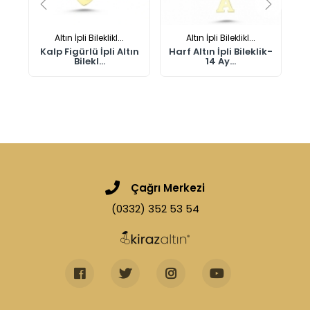
Altın İpli Bileklikl...
Altın İpli Bileklikl...
n
Kalp Figürlü İpli Altın
Harf Altın İpli Bileklik-
Ha
Bilekl...
14 Ay...
Çağrı Merkezi
(0332) 352 53 54