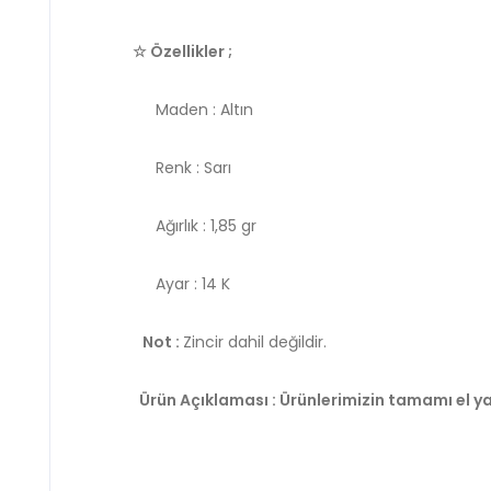
☆ Özellikler ;
Maden : Altın
Renk : Sarı
Ağırlık : 1,85 gr
Ayar : 14 K
Not :
Zincir dahil değildir.
Ürün Açıklaması : Ürünlerimizin tamamı el ya