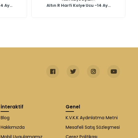
4 Ay...
Altın R Harfi Kolye Ucu -14 Ay...
İnteraktif
Genel
Blog
K.V.K.K Aydınlatma Metni
Hakkımızda
Mesafeli Satış Sözleşmesi
Mobil Uygulamamız
Çerez Politikası