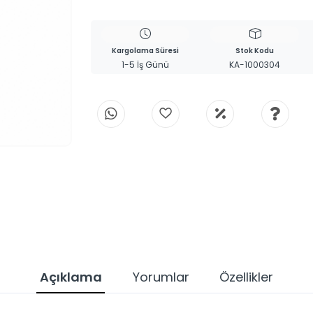
Kargolama Süresi
Stok Kodu
1-5 İş Günü
KA-1000304
Açıklama
Yorumlar
Özellikler