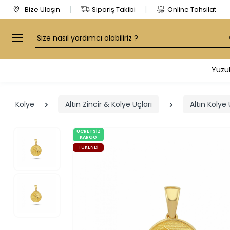
Bize Ulaşın
Sipariş Takibi
Online Tahsilat
Arama
Yüzü
Kolye
Altın Zincir & Kolye Uçları
Altın Kolye 
ÜCRETSIZ
KARGO
TÜKENDI