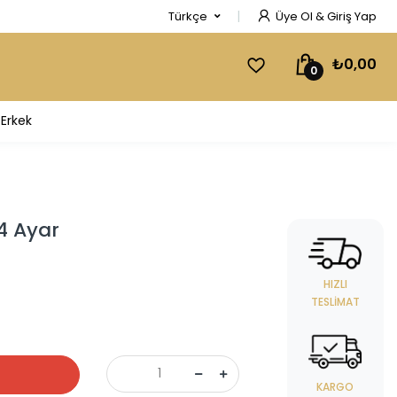
Türkçe
Üye Ol & Giriş Yap
₺0,00
0
Erkek
14 Ayar
HIZLI
TESLIMAT
KARGO