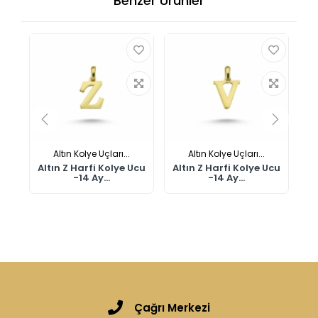
Benzer Ürünler
Altın Kolye Uçları...
Altın Kolye Uçları...
Ucu
Altın Z Harfi Kolye Ucu
Altın Z Harfi Kolye Ucu
Al
-14 Ay...
-14 Ay...
Çağrı Merkezi