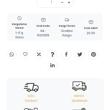
Kargolama
Stok Kodu
Kargo Ücreti
Süresi
Stok Adeti
KA-
Ücretsiz
1-5 İş
20.00
1000355
Kargo
Günü
HIZLI
KARGO
TESLIMAT
İNDIRIMLERI