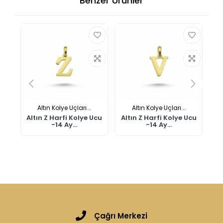
Benzer Ürünler
Altın Kolye Uçları...
Altın Kolye Uçları...
Ucu
Altın Z Harfi Kolye Ucu
Altın Z Harfi Kolye Ucu
Al
-14 Ay...
-14 Ay...
Çağrı Merkezi