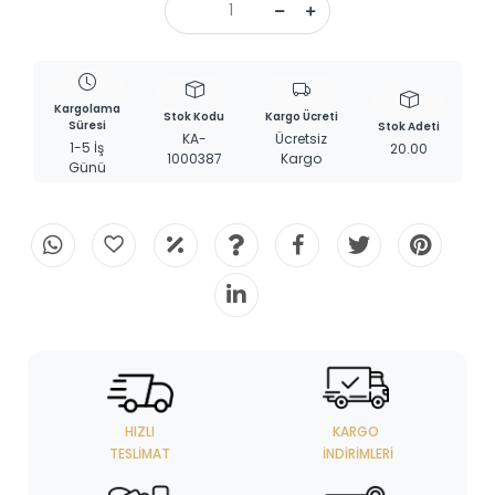
Kargolama
Stok Kodu
Kargo Ücreti
Süresi
Stok Adeti
KA-
Ücretsiz
1-5 İş
20.00
1000387
Kargo
Günü
HIZLI
KARGO
TESLIMAT
İNDIRIMLERI