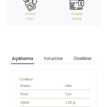
UYGUN
GÜVENLI
FIYAT
ÖDEME
Açıklama
Yorumlar
Özellikler
Özellikler:
Maden
: Altın
Renk
: Sarı
Ağırlık
: 1.06 gr