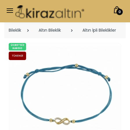
0
Bileklik
Altın Bileklik
Altın İpli Bileklikler
ÜCRETSIZ
KARGO
TÜKENDI