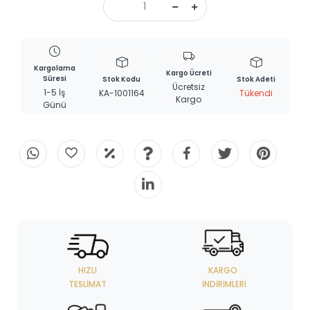
Kargolama
Kargo Ücreti
Süresi
Stok Kodu
Stok Adeti
Ücretsiz
1-5 İş
KA-1001164
Tükendi
Kargo
Günü
HIZLI
KARGO
TESLIMAT
İNDIRIMLERI