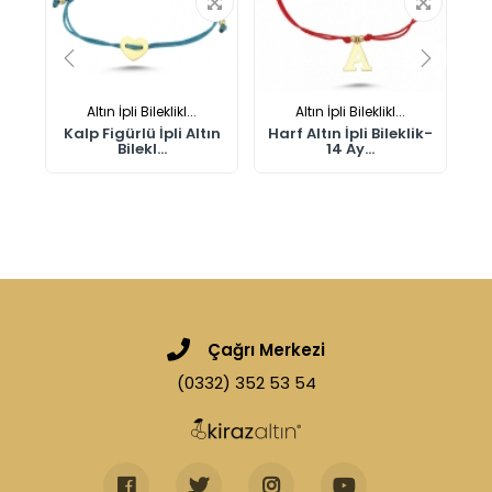
Altın İpli Bileklikl...
Altın İpli Bileklikl...
n
Kalp Figürlü İpli Altın
Harf Altın İpli Bileklik-
Ha
Bilekl...
14 Ay...
Çağrı Merkezi
(0332) 352 53 54